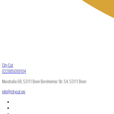
City Cut
022885099104
Maxstraße 68, 53111 Bonn
Bornheimer Str. 54, 53111 Bonn
info@citycut.vip