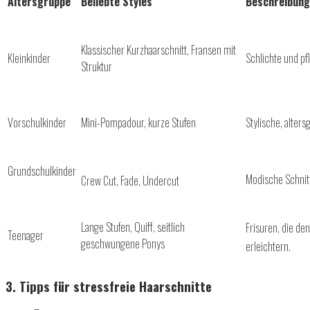
Altersgruppe
Beliebte Styles
Beschreibung
Klassischer Kurzhaarschnitt, Fransen mit
Kleinkinder
Schlichte und
Struktur
Vorschulkinder
Mini-Pompadour, kurze Stufen
Stylische, alter
Grundschulkinder
Modische Schnitt
Crew Cut, Fade, Undercut
Lange Stufen, Quiff, seitlich
Frisuren, die d
Teenager
geschwungene Ponys
erleichtern.
3. Tipps für stressfreie Haarschnitte