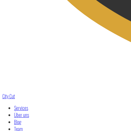
City Cut
Services
Über uns
Blog
Team