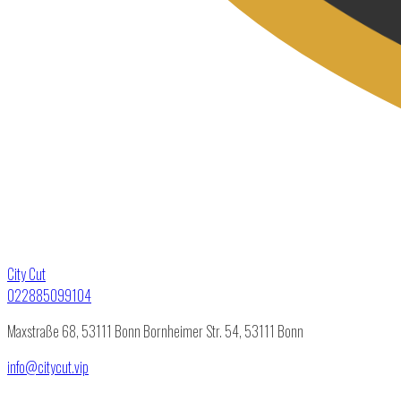
City Cut
022885099104
Maxstraße 68, 53111 Bonn
Bornheimer Str. 54, 53111 Bonn
info@citycut.vip