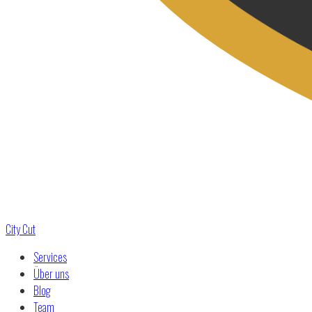
City Cut
Services
Über uns
Blog
Team